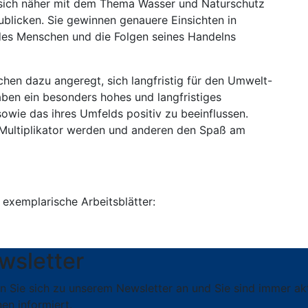
 sich näher mit dem The­ma Wasser und Naturschutz
blicken. Sie gewinnen ge­nauere Einsichten in
s Menschen und die Folgen seines Handelns
en dazu angeregt, sich langfristig für den Umwelt-
ben ein besonders hohes und langfristiges
sowie das ihres Umfelds positiv zu beeinflussen.
r Multiplikator werden und anderen den Spaß am
exemplarische Arbeitsblätter:
wsletter
n Sie sich zu unserem Newsletter an und Sie sind immer ak
en informiert.