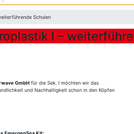
 weiterführende Schulen
roplastik I – weiterfüh
erwave GmbH
für die Sek. I möchten wir das
ndlichkeit und Nachhaltigkeit schon in den Köpfen
es EmergenSea Kit: