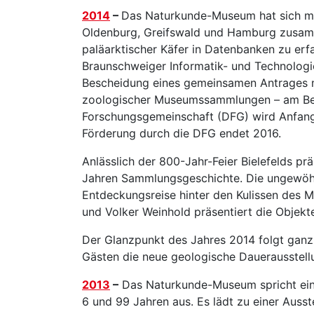
2014
–
Das Naturkunde-Museum hat sich mi
Oldenburg, Greifswald und Hamburg zusa
paläarktischer Käfer in Datenbanken zu erf
Braunschweiger Informatik- und Technologi
Bescheidung eines gemeinsamen Antrages 
zoologischer Museumssammlungen – am Beis
Forschungsgemeinschaft (DFG) wird Anfang 
Förderung durch die DFG endet 2016.
Anlässlich der 800-Jahr-Feier Bielefelds p
Jahren Sammlungsgeschichte. Die ungewöhn
Entdeckungsreise hinter den Kulissen des 
und Volker Weinhold präsentiert die Obje
Der Glanzpunkt des Jahres 2014 folgt gan
Gästen die neue geologische Dauerausstellun
2013
–
Das Naturkunde-Museum spricht ein
6 und 99 Jahren aus. Es lädt zu einer Aus