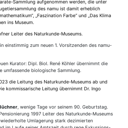
parate-Sammlung aufgenommen werden, die unter
ugetiersammlung des namu ist damit erheblich
mathematikum“, „Faszination Farbe“ und „Das Klima
nnen ins Museum.
öpfner Leiter des Naturkunde-Museums.
ein einstimmig zum neuen 1. Vorsitzenden des namu-
uen Kurator: Dipl. Biol. René Köhler übernimmt die
te umfassende biologische Sammlung.
.2023 die Leitung des Naturkunde-Museums ab und
Die kommissarische Leitung übernimmt Dr. Ingo
 Büchner
, wenige Tage vor seinem 90. Geburtstag.
 Pensionierung 1997 Leiter des Naturkunde-Museums
nd wiederholte Umlagerung stark dezimierten
im Laufe seiner Amtszeit durch rege Exkursions-