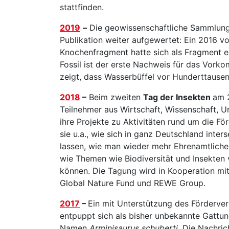
stattfinden.
2019
–
Die geowissenschaftliche Sammlung 
Publikation weiter aufgewertet: Ein 2016 v
Knochenfragment hatte sich als Fragment 
Fossil ist der erste Nachweis für das Vork
zeigt, dass Wasserbüffel vor Hunderttause
2018
–
Beim zweiten
Tag der Insekten
am 2
Teilnehmer aus Wirtschaft, Wissenschaft, U
ihre Projekte zu Aktivitäten rund um die Fö
sie u.a., wie sich in ganz Deutschland inter
lassen, wie man wieder mehr Ehrenamtliche
wie Themen wie Biodiversität und Insekten
können. Die Tagung wird in Kooperation mit
Global Nature Fund und REWE Group.
2017
–
Ein mit Unterstützung des Förderv
entpuppt sich als bisher unbekannte Gattung
Namen
Arminisaurus schuberti
. Die Nachri