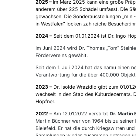
2025
–
Im März 2025 kann eine große Prä
anderem über 225 Schädel umfasst. Die Sä
gewachsen. Die Sonderausstellungen „mini-
in Westfalen“ locken zahlreiche Besucher:i
2024
–
Seit dem 01.01.2024 ist Dr. Ingo H
Im Juni 2024 wird Dr. Thomas „Tom“ Steinl
Fördervereins gewählt.
Seit dem 1. Juli 2024 hat das namu einen ne
Verantwortung für die über 400.000 Objek
2023
–
Dr. Isolde Wrazidlo gibt zum 01.01
wechselt in den Stab des Kulturdezernats. 
Höpfner.
2022
–
Am 12.01.2022 verstirbt
Dr. Martin
Martin Büchner war von 1964 bis zu seiner
Bielefeld. Er hat die durch Kriegswirren u
Sammlungen wieder zusammen getragen und 