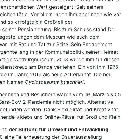
enschaftlichen Wert gesteigert. Seit seinem
eichen tätig. Vor allem lagen ihm aber nach wie vor
 so erfolgte ein Großteil der
 seiner Pensionierung. Bis zum Schluss stand Dr.
Fragestellungen dem Museum wie auch dem
war, mit Rat und Tat zur Seite. Sein Engagement
hrzehnte lang in der Kommunalpolitik seiner Heimat
dortige Werburgmuseum. 2013 wurde ihm für diesen
dienstkreuz am Bande verliehen. Ein von ihm 1975
rde im Jahre 2016 als neue Art erkannt. Die neu
 den Namen
Cyclotosaurus buechneri
.
herinnen und Besuchern waren vom 19. März bis 05.
ars-CoV-2-Pandemie nicht möglich. Alternative
funden werden. Dank Flexibilität und Kreativität
nnende Videos und Online-Rätsel für Groß und Klein.
 und der
Stiftung für Umwelt und Entwicklung
 eine Teilerneuerung der Dauerausstellung