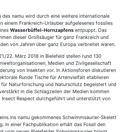
des namu wird durch eine weitere internationale
on einem Frankreich-Urlauber aufgelesenes fossiles
eines
Wasserbüffel-Hornzapfens
entpuppt. Das
ommen dieser Großsäuger für ganz Frankreich und
nden von Jahren über ganz Europa verbreitet waren.
1./22. März 2018 in Bielefeld stellen rund 130
mweltorganisationen, Medien und Zivilgesellschaft
rderung von Insekten vor. In Aktionsforen diskutieren
sektorale Runde Tische für Artenvielfalt etablieren
 für Naturforschung und Naturschutz begeistert und
 verstärkt in die Schlagzeilen der Medien kommen
 Insect Respect durchgeführt und unterstützt von
ereins ins namu gekommenes Schwimmsaurier-Skelett
. In einer Fachpublikation erhält das Fossil den
cht vom neuen Bielefelder Schwimmsaurier bringt