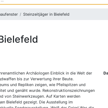
aufenster
Steinzeitjäger in Bielefeld
Bielefeld
enamtlichen Archäologen Einblick in die Welt der
D
gdwaffen bis zur Verwertung ihrer Beute.
ums und Repliken zeigen, wie Pfeilspitzen und
eitet und genäht wurde. Rekonstruktionszeichnungen
and von Steinwerkzeugen. Auf Karten werden
en Bielefeld gezeigt. Die Ausstellung im
ktuelle Sonderausstellung „Weiß der Geier! Was die