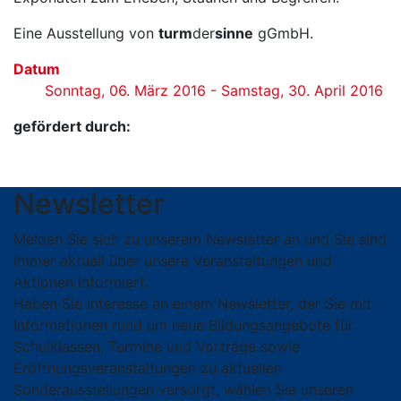
Eine Ausstellung von
turm
der
sinne
gGmbH.
Datum
Sonntag, 06. März 2016 - Samstag, 30. April 2016
gefördert durch:
Newsletter
Melden Sie sich zu unserem Newsletter an und Sie sind
immer aktuell über unsere Veranstaltungen und
Aktionen informiert.
Haben Sie Interesse an einem Newsletter, der Sie mit
Informationen rund um neue Bildungsangebote für
Schulklassen, Termine und Vorträge sowie
Eröffnungsveranstaltungen zu aktuellen
Sonderausstellungen versorgt, wählen Sie unseren